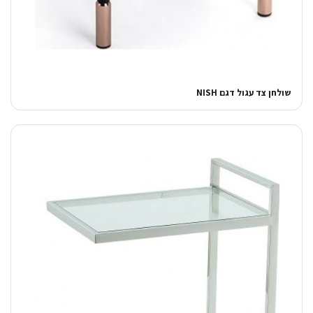
שולחן צד עגול דגם NISH