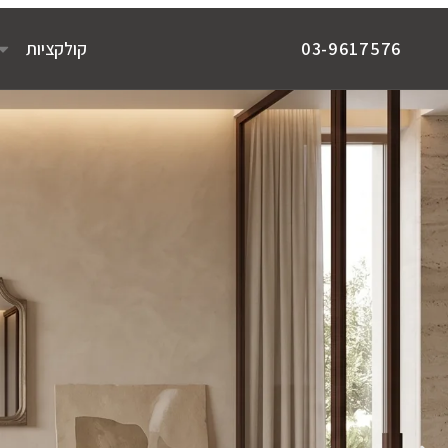
קולקציות
03-9617576