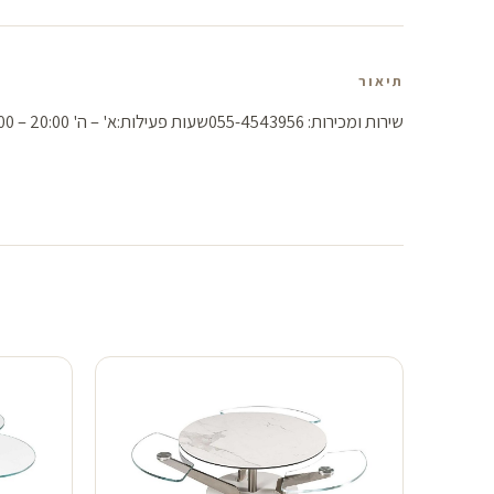
תיאור
שירות ומכירות: 055-4543956שעות פעילות:א' – ה' 20:00 – 10:00יום ו' – 09:00-14:00יום שבת – מצאת שבת עד 23:30דואר אלקטרוני: info@nicoletti.co.il