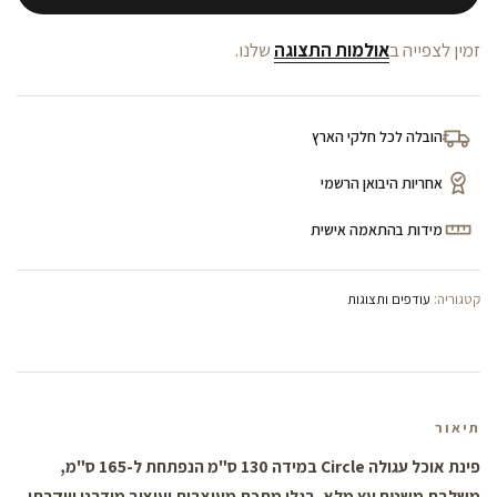
זמין לצפייה ב
אולמות התצוגה
שלנו.
הובלה לכל חלקי הארץ
אחריות היבואן הרשמי
מידות בהתאמה אישית
קטגוריה:
עודפים ותצוגות
תיאור
פינת אוכל עגולה Circle במידה 130 ס"מ הנפתחת ל-165 ס"מ,
משלבת משטח עץ מלא, רגלי מתכת מעוצבות ועיצוב מודרני ויוקרתי