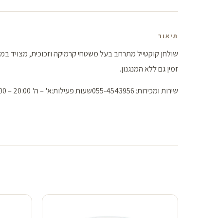
תיאור
זמין גם ללא המנגנון.
שירות ומכירות: 055-4543956שעות פעילות:א' – ה' 20:00 – 10:00יום ו' – 09:00-14:00יום שבת – מצאת שבת עד 23:30דואר אלקטרוני: info@nicoletti.co.il