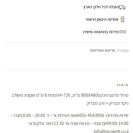
הובלה לכל חלקי הארץ
אחריות היבואן הרשמי
מידות בהתאמה אישית
קטגוריה:
פריטים משלימים
תיאור
טרולי מדגם פינקס800X480 מ"מ, H=720זכוכית 8 מ"מ שקופה משולב
ניקל מבריק + זהב מבריק
שירות ומכירות: 055-4543956שעות פעילות:א' – ה' 20:00 – 10:00יום ו' –
09:00-14:00יום שבת – מצאת שבת עד 23:30דואר אלקטרוני:
info@nicoletti.co.il